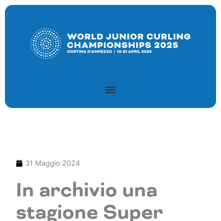
Vai
al
contenuto
31 Maggio 2024
In archivio una
stagione Super