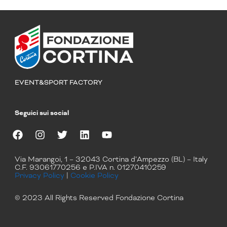
EVENT&SPORT FACTORY
Seguici sui social
F
I
T
L
Y
a
n
w
i
o
Via Marangoi, 1 – 32043 Cortina d’Ampezzo (BL) – Italy
c
s
i
n
u
C.F. 93061770256 e P.IVA n. 01270410259
e
t
t
k
t
Privacy Policy
|
Cookie Policy
b
a
t
e
u
o
g
e
d
b
© 2023 All Rights Reserved Fondazione Cortina
o
r
r
i
e
k
a
n
m