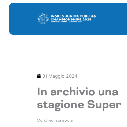
Vai
al
contenuto
31 Maggio 2024
In archivio una
stagione Super
Condividi sui social