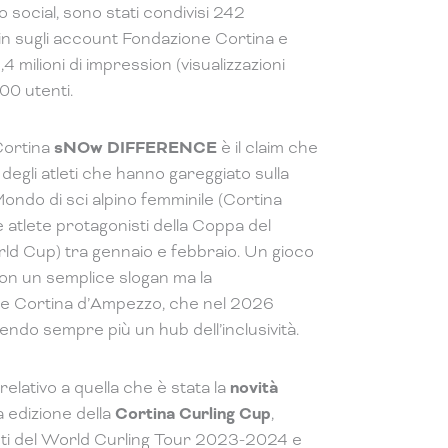
 social, sono stati condivisi 242
in sugli account Fondazione Cortina e
milioni di impression (visualizzazioni
000 utenti.
Cortina
sNOw DIFFERENCE
è il claim che
e degli atleti che hanno gareggiato sulla
ondo di sci alpino femminile (Cortina
e atlete protagonisti della Coppa del
rld Cup) tra gennaio e febbraio. Un gioco
non un semplice slogan ma la
ome Cortina d’Ampezzo, che nel 2026
enendo sempre più un hub dell’inclusività.
elativo a quella che è stata la
novità
a edizione della
Cortina Curling Cup
,
nti del World Curling Tour 2023-2024 e