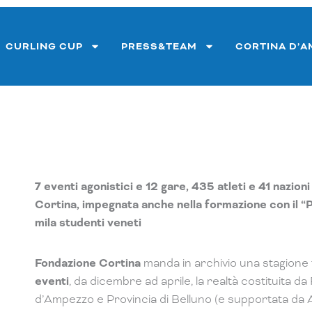
CURLING CUP
PRESS&TEAM
CORTINA D’
7 eventi agonistici e 12 gare, 435 atleti e 41 nazi
Cortina, impegnata anche nella formazione con il “
mila studenti veneti
Fondazione Cortina
manda in archivio una stagione 
eventi
, da dicembre ad aprile, la realtà costituita
d’Ampezzo e Provincia di Belluno (e supportata da 