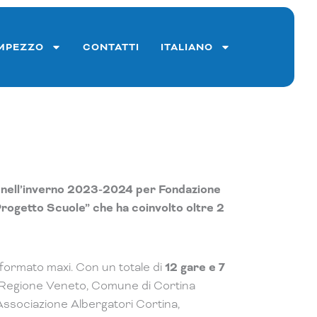
AMPEZZO
CONTATTI
ITALIANO
oni nell’inverno 2023-2024 per Fondazione
Progetto Scuole” che ha coinvolto oltre 2
formato maxi. Con un totale di
12 gare e 7
 da Regione Veneto, Comune di Cortina
Associazione Albergatori Cortina,