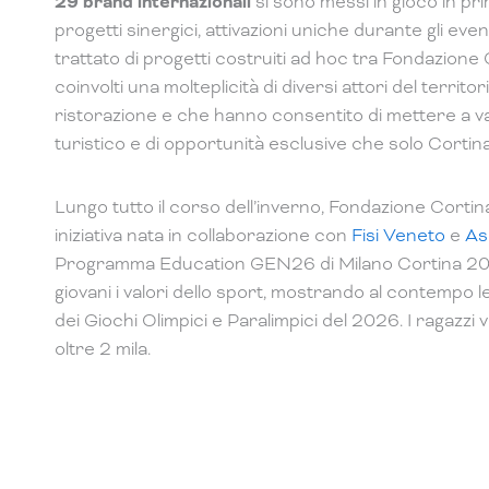
29 brand internazionali
si sono messi in gioco in pr
progetti sinergici, attivazioni uniche durante gli ev
trattato di progetti costruiti ad hoc tra Fondazione
coinvolti una molteplicità di diversi attori del territori
ristorazione e che hanno consentito di mettere a val
turistico e di opportunità esclusive che solo Cortina
Lungo tutto il corso dell’inverno, Fondazione Cortina 
iniziativa nata in collaborazione con
Fisi Veneto
e
As
Programma Education GEN26 di Milano Cortina 2026.
giovani i valori dello sport, mostrando al contempo l
dei Giochi Olimpici e Paralimpici del 2026. I ragazzi ve
oltre 2 mila.