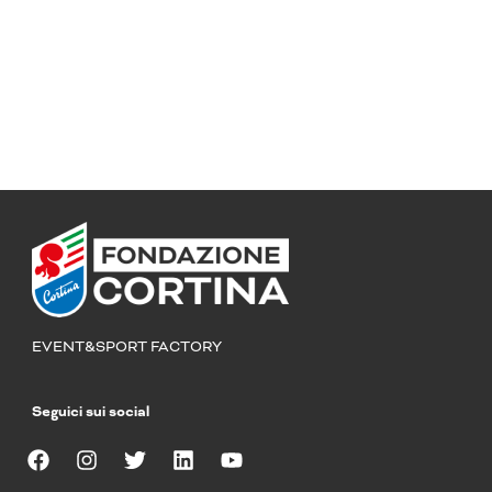
EVENT&SPORT FACTORY
Seguici sui social
F
I
T
L
Y